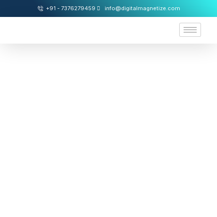
+91 - 7376279459
info@digitalmagnetize.com