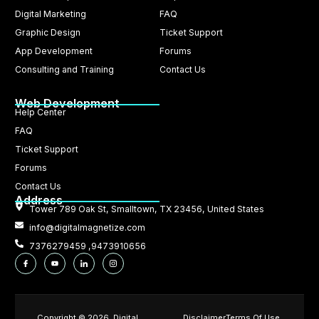
Digital Marketing
FAQ
Graphic Design
Ticket Support
App Development
Forums
Consulting and Training
Contact Us
Web Development
Help Center
FAQ
Ticket Support
Forums
Contact Us
Address
Tower 789 Oak St, Smalltown, TX 23456, United States
info@digitalmagnetize.com
7376279459 ,9473910656
Copyright © 2026. Digital
Disclaimer
Terms Of Use