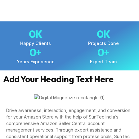
0
K
0
K
Happy Clients
Projects Done
0
+
0
+
Years Experience
Expert Team
Add Your Heading Text Here
Drive awareness, interaction, engagement, and conversion
for your Amazon Store with the help of SunTec India’s
comprehensive Amazon Seller Central account
management services. Through expert assistance and
consistent operational support from professionals, SunTec