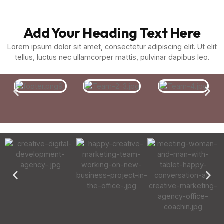
Add Your Heading Text Here
Lorem ipsum dolor sit amet, consectetur adipiscing elit. Ut elit
tellus, luctus nec ullamcorper mattis, pulvinar dapibus leo.