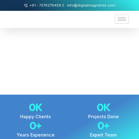
+91 - 7376279459
info@digitalmagnetize.com
0
K
0
K
Happy Clients
Projects Done
0
+
0
+
Years Experience
Expert Team