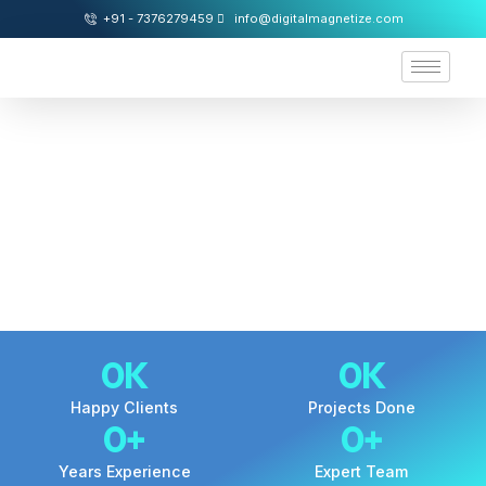
+91 - 7376279459
info@digitalmagnetize.com
0
K
0
K
Happy Clients
Projects Done
0
+
0
+
Years Experience
Expert Team