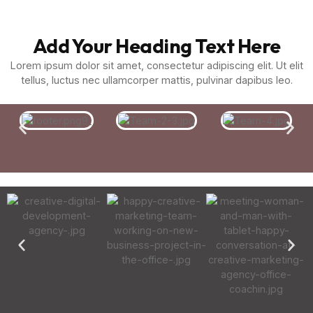
Add Your Heading Text Here
Lorem ipsum dolor sit amet, consectetur adipiscing elit. Ut elit
tellus, luctus nec ullamcorper mattis, pulvinar dapibus leo.