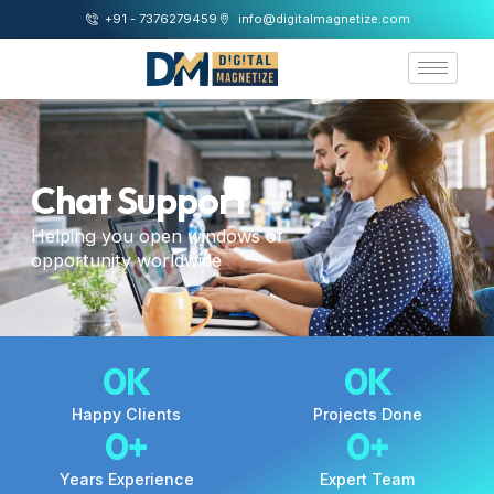
+91 - 7376279459
info@digitalmagnetize.com
Chat Support
Helping you open windows of
opportunity worldwide
0
K
0
K
Happy Clients
Projects Done
0
+
0
+
Years Experience
Expert Team