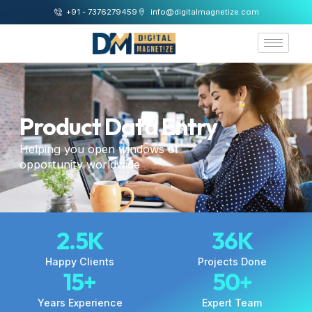
+91 - 7376279459
info@digitalmagnetize.com
Product Data Entry
Helping you open windows of
opportunity worldwide
2.5
K
36
K
Happy Clients
Projects Done
15
+
50
+
Years Experience
Expert Team