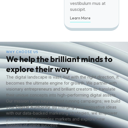
vestibulum mus at
suscipit.
Learn More
WHY CHOOSE US
We help the brilliant minds to
explore their way
The digital landscape is vast, but with the right direction, it
becomes the ultimate engine for growth. We partner with
visionary entrepreneurs and brilliant creators to translate
their unique concepts into high-performing digital assets.
Our mission goes beyond just running campaigns; we build
your
Digital Authority
. By merging your innovative ideas
with our data-backed marketing strategies, we empower
you to navigate complex markets and explore new
frontiers of online success.”