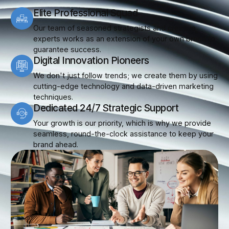
Elite Professional Squad
Our team of seasoned strategists and creative
experts works as an extension of your own brand to
guarantee success.
Digital Innovation Pioneers
We don't just follow trends; we create them by using
cutting-edge technology and data-driven marketing
techniques.
Dedicated 24/7 Strategic Support
Your growth is our priority, which is why we provide
seamless, round-the-clock assistance to keep your
brand ahead.