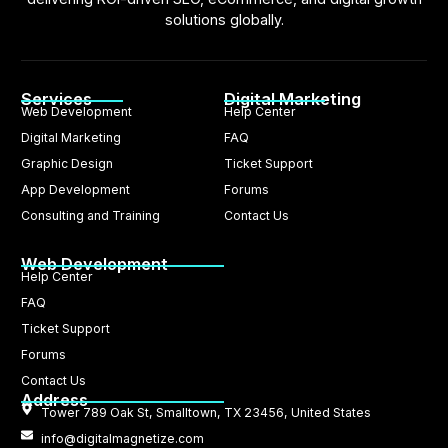
solutions globally.
Services
Digital Marketing
Web Development
Help Center
Digital Marketing
FAQ
Graphic Design
Ticket Support
App Development
Forums
Consulting and Training
Contact Us
Web Development
Help Center
FAQ
Ticket Support
Forums
Contact Us
Address
Tower 789 Oak St, Smalltown, TX 23456, United States
info@digitalmagnetize.com