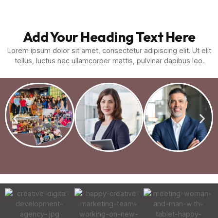
Add Your Heading Text Here
Lorem ipsum dolor sit amet, consectetur adipiscing elit. Ut elit
tellus, luctus nec ullamcorper mattis, pulvinar dapibus leo.