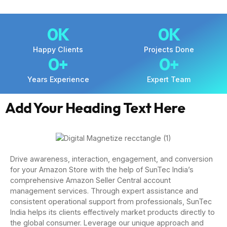
0
K
0
K
Happy Clients
Projects Done
0
+
0
+
Years Experience
Expert Team
Add Your Heading Text Here
Drive awareness, interaction, engagement, and conversion
for your Amazon Store with the help of SunTec India’s
comprehensive Amazon Seller Central account
management services. Through expert assistance and
consistent operational support from professionals, SunTec
India helps its clients effectively market products directly to
the global consumer. Leverage our unique approach and