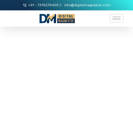
+91 - 7376279459
info@digitalmagnetize.com